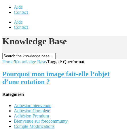
Aide
Contact
Aide
Contact
Knowledge Base
Home
/
Knowledge Base
/
Tagged: Querformat
Pourquoi mon image fait-elle l’objet
d’une rotation ?
Kategorien
Adhésion bienvenue
Adhésion Complete
Adhésion Premium
Bienvenue sur fotocommunty
Compte Modifications