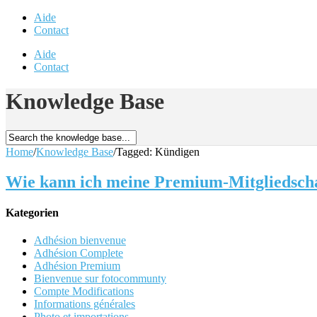
Aide
Contact
Aide
Contact
Knowledge Base
Home
/
Knowledge Base
/
Tagged: Kündigen
Wie kann ich meine Premium-Mitgliedsch
Kategorien
Adhésion bienvenue
Adhésion Complete
Adhésion Premium
Bienvenue sur fotocommunty
Compte Modifications
Informations générales
Photo et importations