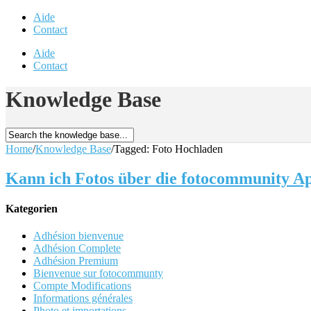
Aide
Contact
Aide
Contact
Knowledge Base
Home
/
Knowledge Base
/
Tagged: Foto Hochladen
Kann ich Fotos über die fotocommunity A
Kategorien
Adhésion bienvenue
Adhésion Complete
Adhésion Premium
Bienvenue sur fotocommunty
Compte Modifications
Informations générales
Photo et importations