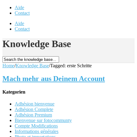
Aide
Contact
Aide
Contact
Knowledge Base
Home
/
Knowledge Base
/
Tagged: erste Schritte
Mach mehr aus Deinem Account
Kategorien
Adhésion bienvenue
Adhésion Complete
Adhésion Premium
Bienvenue sur fotocommunty
Compte Modifications
Informations générales
Photo et importations