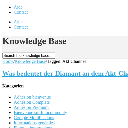
Aide
Contact
Aide
Contact
Knowledge Base
Home
/
Knowledge Base
/
Tagged: Akt-Channel
Was bedeutet der Diamant an dem Akt-Ch
Kategorien
Adhésion bienvenue
Adhésion Complete
Adhésion Premium
Bienvenue sur fotocommunty
Compte Modifications
Informations générales
Photo et importations