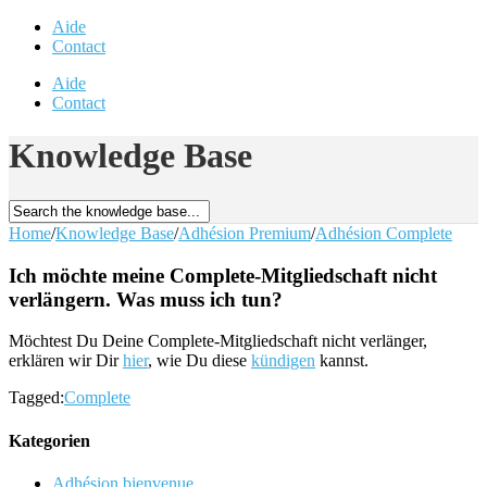
Aide
Contact
Aide
Contact
Knowledge Base
Home
/
Knowledge Base
/
Adhésion Premium
/
Adhésion Complete
Ich möchte meine Complete-Mitgliedschaft nicht
verlängern. Was muss ich tun?
Möchtest Du Deine Complete-Mitgliedschaft nicht verlänger,
erklären wir Dir
hier
, wie Du diese
kündigen
kannst.
Tagged:
Complete
Kategorien
Adhésion bienvenue