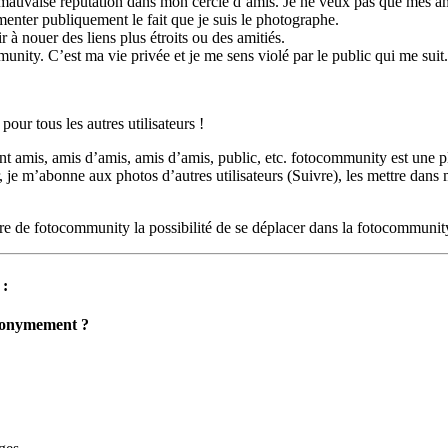
 mauvaise réputation dans mon cercle d’amis. Je ne veux pas que mes ami
enter publiquement le fait que je suis le photographe.
 à nouer des liens plus étroits ou des amitiés.
unity. C’est ma vie privée et je me sens violé par le public qui me suit.
ur tous les autres utilisateurs !
ent amis, amis d’amis, amis d’amis, public, etc. fotocommunity est une 
ur, je m’abonne aux photos d’autres utilisateurs (Suivre), les mettre dans
e de fotocommunity la possibilité de se déplacer dans la fotocommuni
 :
 anonymement ?