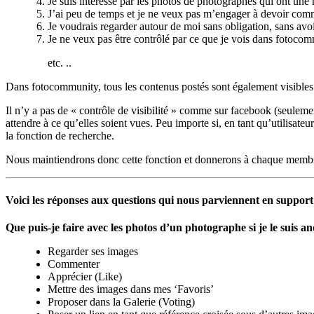
Je suis intéressé par les photos de photographes qui ont une
J’ai peu de temps et je ne veux pas m’engager à devoir comm
Je voudrais regarder autour de moi sans obligation, sans avoir
Je ne veux pas être contrôlé par ce que je vois dans fotocomm
etc. ..
Dans fotocommunity, tous les contenus postés sont également visibles po
Il n’y a pas de « contrôle de visibilité » comme sur facebook (seulem
attendre à ce qu’elles soient vues. Peu importe si, en tant qu’utilisate
la fonction de recherche.
Nous maintiendrons donc cette fonction et donnerons à chaque membr
Voici les réponses aux questions qui nous parviennent en support
Que puis-je faire avec les photos d’un photographe si je le suis
Regarder ses images
Commenter
Apprécier (Like)
Mettre des images dans mes ‘Favoris’
Proposer dans la Galerie (Voting)