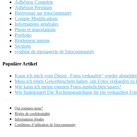
Adhésion Complete
Adhésion Premium
Bienvenue sur fotocommunty
Compte Modifications
Informations générales
Photo et importations
Portfolio
Règlement interne
Sections
système de messagerie de fotocommunity
Populäre Artikel
Kann ich mich vom Dienst „Fotos verkaufen“ wieder abmelde
Muss ich einen Gewerbeschein haben, um Fotos verkaufen zu
Wie kann ich meine eigenen Fotos ausbelichten lassen?
Wie funktioniert Die Rechnungsstellung für ein verkauftest Fot
Qui sommes-nous?
Règles de confidentialité
Informations légales
Conditions d’utilisation de fotocommunity